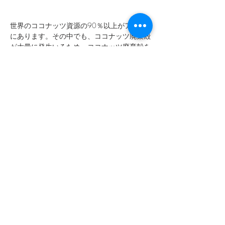
世界のココナッツ資源の90％以上がアジア
にあります。その中でも、ココナッツ廃棄殻
が大量に発生いるため、ココナッツ廃棄殻を
資源化することが、アジアの都市が抱えてい
るゴミ問題を解決するだけでなく、先進国が
大量に消費されている資源（紙や包装材、建
材やエネルギーなど）として活用できます。
フィリピンココナッツ庁と共同出展しまし
た。
Previous
Next
〒231-0023
神奈川県横浜市中区山下町200-2-904
info@clivianobilis.com
© 2020 by clivia nobilis