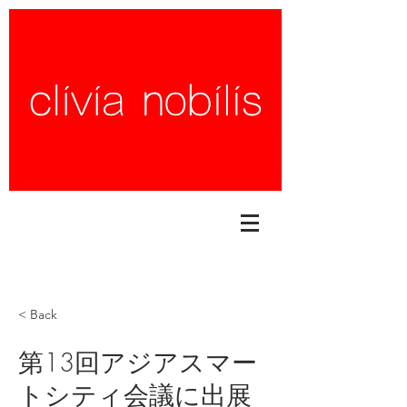
< Back
第13回アジアスマー
トシティ会議に出展