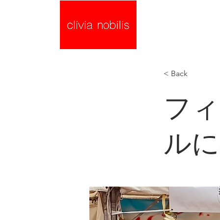
< Back
フィ
ルに