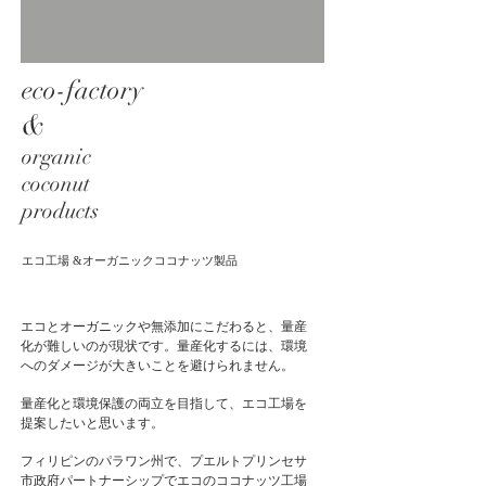
eco-factory
&
organic
coconut
products
エコ工場 &オーガニックココナッツ製品
エコとオーガニックや無添加にこだわると、量産
化が難しいのが現状です。量産化するには、環境
へのダメージが大きいことを避けられません。
量産化と環境保護の両立を目指して、エコ工場を
提案したいと思います。
フィリピンのパラワン州で、プエルトプリンセサ
市政府パートナーシップでエコのココナッツ工場