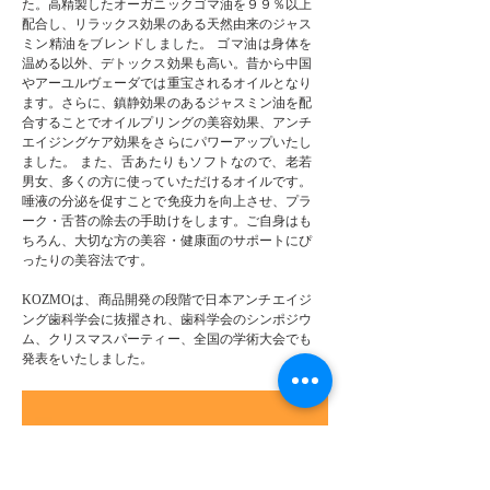
た。高精製したオーガニックゴマ油を９９％以上
配合し、リラックス効果のある天然由来のジャス
ミン精油をブレンドしました。 ゴマ油は身体を
温める以外、デトックス効果も高い。昔から中国
やアーユルヴェーダでは重宝されるオイルとなり
ます。さらに、鎮静効果のあるジャスミン油を配
合することでオイルプリングの美容効果、アンチ
エイジングケア効果をさらにパワーアップいたし
ました。 また、舌あたりもソフトなので、老若
男女、多くの方に使っていただけるオイルです。
唾液の分泌を促すことで免疫力を向上させ、プラ
ーク・舌苔の除去の手助けをします。ご自身はも
ちろん、大切な方の美容・健康面のサポートにぴ
ったりの美容法です。
KOZMOは、商品開発の段階で日本アンチエイジ
ング歯科学会に抜擢され、歯科学会のシンポジウ
ム、クリスマスパーティー、全国の学術大会でも
発表をいたしました。