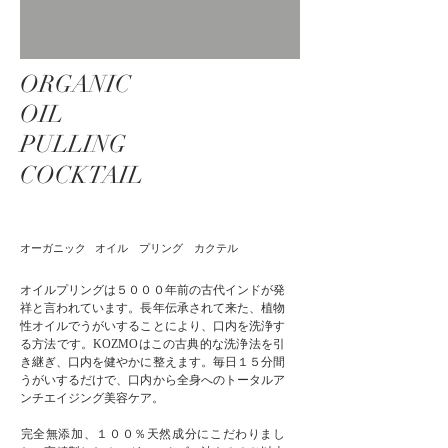
ORGANIC
OIL
PULLING
COCKTAIL​​
オーガニック オイル プリング カクテル
オイルプリングは５０００年前の古代インドが発
祥と言われています。長年伝承されて来た、植物
性オイルでうがいすることにより、口内を洗浄す
る方法です。KOZMOはこの古典的な洗浄法を引
き継ぎ、口内を健やかに整えます。毎日１５分間
うがいするだけで、
口内から全身へのトータルア
ンチエイジング美容ケア。
完全無添加、１００％天然成分にこだわりまし